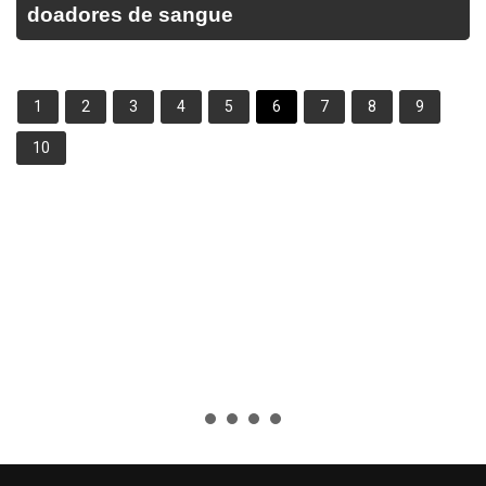
doadores de sangue
1
2
3
4
5
6
7
8
9
10