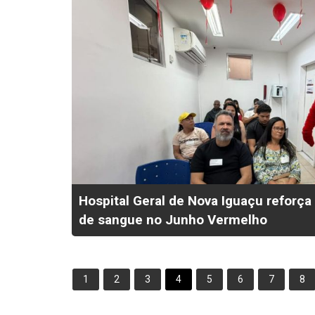
Hospital Geral de Nova Iguaçu refor
de sangue no Junho Vermelho
1
2
3
4
5
6
7
8