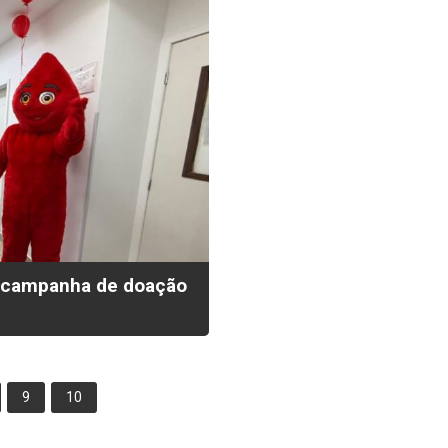
ça campanha de doação
9
10