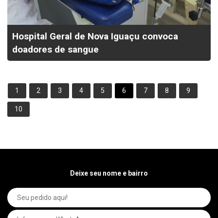
Hospital Geral de Nova Iguaçu convoca
doadores de sangue
1
2
3
4
5
6
7
8
9
10
Deixe seu nome e bairro