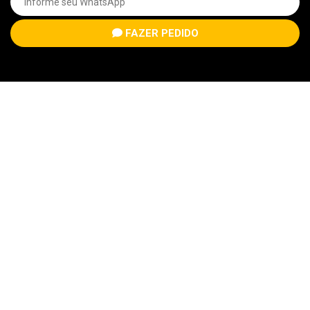
FAZER PEDIDO
Qual horádio você
ouve a rádio?