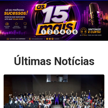
1
2
3
4
5
6
Últimas Notícias