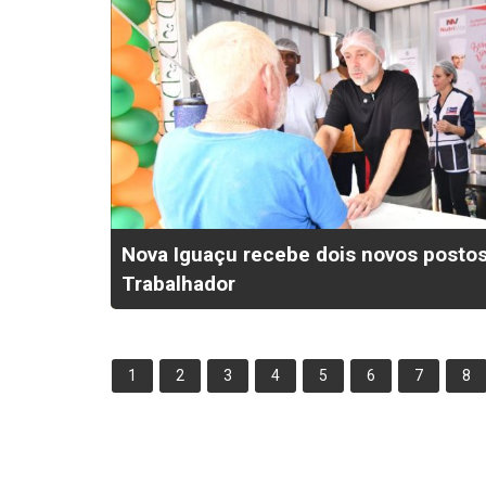
Nova Iguaçu recebe dois novos postos
Trabalhador
1
2
3
4
5
6
7
8