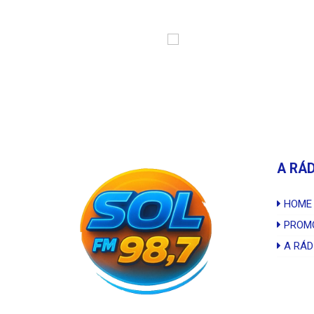
A RÁ
HOME
PROM
A RÁD