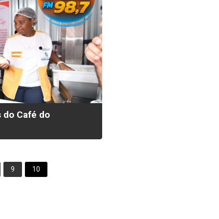
 do Café do
9
10