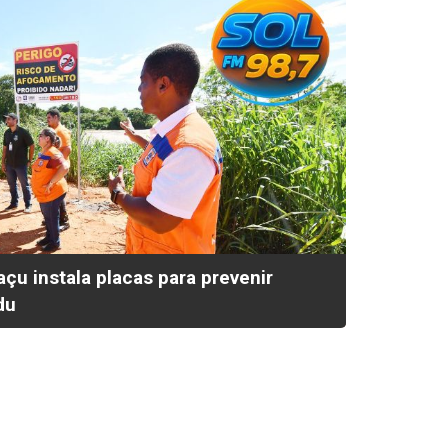
açu instala placas para prevenir
du